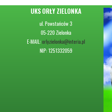
UKS ORŁY ZIELONKA
ul. Powstańców 3
05-220 Zielonka
E-MAIL:
orlyzielonka@interia.pl
NIP: 1251332059