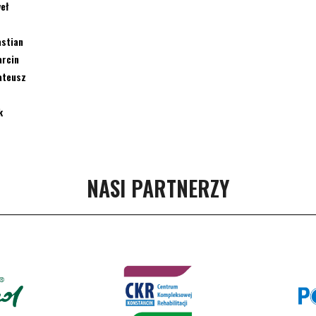
eł
stian
arcin
ateusz
k
NASI PARTNERZY