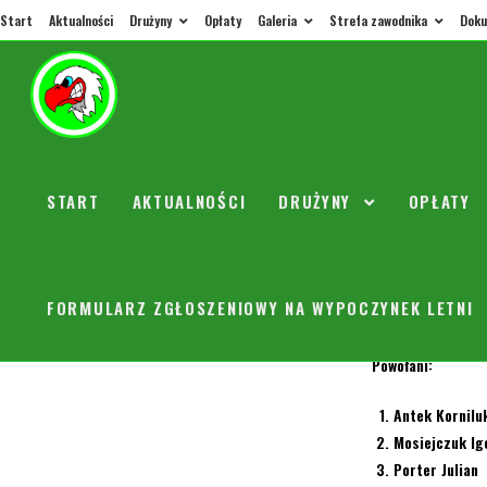
Start
Aktualności
Drużyny
Opłaty
Galeria
Strefa zawodnika
Doku
Sobota
START
AKTUALNOŚCI
DRUŻYNY
OPŁATY
orly
24 maj
W najbliższą sobo
FORMULARZ ZGŁOSZENIOWY NA WYPOCZYNEK LETNI
Zbiórka 13 30. Za
Powołani:
Antek Kornilu
Mosiejczuk Ig
Porter Julian