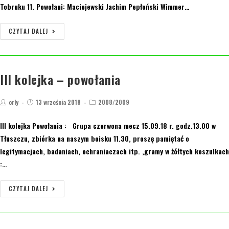
Tobruku 11. Powołani: Maciejewski Jachim Pepłoński Wimmer…
CZYTAJ DALEJ
III kolejka – powołania
orly
13 września 2018
2008/2009
III kolejka Powołania : Grupa czerwona mecz 15.09.18 r. godz.13.00 w
Tłuszczu, zbiórka na naszym boisku 11.30, proszę pamiętać o
legitymacjach, badaniach, ochraniaczach itp. ,gramy w żółtych koszulkach
:…
CZYTAJ DALEJ