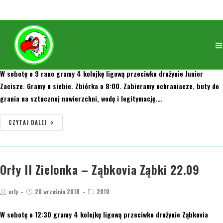
Orły Zielonka – Junior Zacisze 22.09
orly
20 września 2018
2010
W sobotę o 9 rano gramy 4 kolejkę ligową przeciwko drużynie Junior
Zacisze. Gramy u siebie. Zbiórka o 8:00. Zabieramy ochraniacze, buty do
grania na sztucznej nawierzchni, wodę i legitymację.…
CZYTAJ DALEJ
Orły II Zielonka – Ząbkovia Ząbki 22.09
orly
20 września 2018
2010
W sobotę o 12:30 gramy 4 kolejkę ligową przeciwko drużynie Ząbkovia