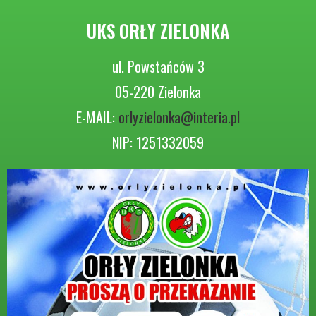
UKS ORŁY ZIELONKA
ul. Powstańców 3
05-220 Zielonka
E-MAIL:
orlyzielonka@interia.pl
NIP: 1251332059