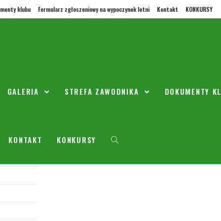
menty klubu
Formularz zgłoszeniowy na wypoczynek letni
Kontakt
KONKURSY
ilka słów o klubie
GALERIA
STREFA ZAWODNIKA
DOKUMENTY K
KONTAKT
KONKURSY