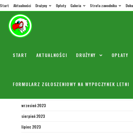
Start
Aktualności
Drużyny
Opłaty
Galeria
Strefa zawodnika
Doku
ARCHIWA
K
październik 2024
sierpień 2024
START
AKTUALNOŚCI
DRUŻYNY
OPŁATY
maj 2024
marzec 2024
FORMULARZ ZGŁOSZENIOWY NA WYPOCZYNEK LETNI
listopad 2023
październik 2023
wrzesień 2023
sierpień 2023
lipiec 2023