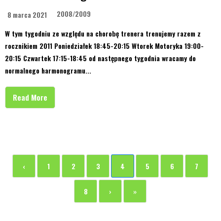
2008/2009
8 marca 2021
W tym tygodniu ze względu na chorobę trenera trenujemy razem z
rocznikiem 2011 Poniedziałek 18:45-20:15 Wtorek Motoryka 19:00-
20:15 Czwartek 17:15-18:45 od następnego tygodnia wracamy do
normalnego harmonogramu...
Read More
‹
1
2
3
4
5
6
7
8
›
»