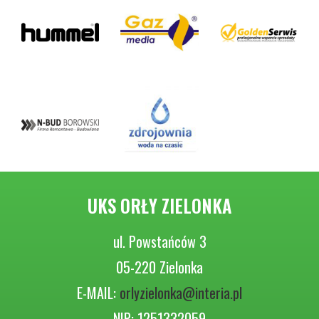
UKS ORŁY ZIELONKA
ul. Powstańców 3
05-220 Zielonka
E-MAIL:
orlyzielonka@interia.pl
NIP: 1251332059