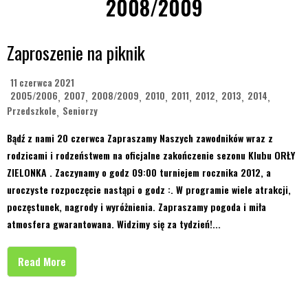
2008/2009
Zaproszenie na piknik
11 czerwca 2021
2005/2006
2007
2008/2009
2010
2011
2012
2013
2014
,
,
,
,
,
,
,
,
Przedszkole
Seniorzy
,
Bądź z nami 20 czerwca Zapraszamy Naszych zawodników wraz z
rodzicami i rodzeństwem na oficjalne zakończenie sezonu Klubu ORŁY
ZIELONKA . Zaczynamy o godz 09:00 turniejem rocznika 2012, a
uroczyste rozpoczęcie nastąpi o godz :. W programie wiele atrakcji,
poczęstunek, nagrody i wyróżnienia. Zapraszamy pogoda i miła
atmosfera gwarantowana. Widzimy się za tydzień!...
Read More