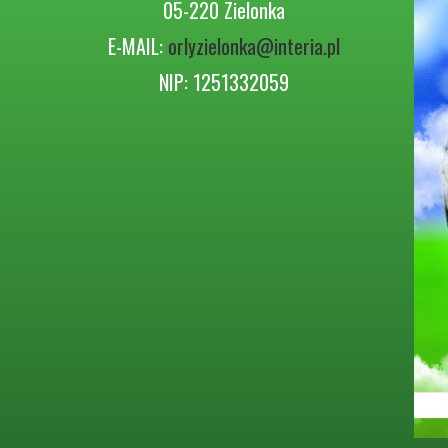
05-220 Zielonka
E-MAIL:
orlyzielonka@interia.pl
NIP: 1251332059