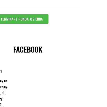
I TERMINARZ RUNDA JESIENNA
FACEBOOK
09
emy na
Gramy
 ul.
zy
0.