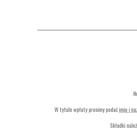
N
W tytule wpłaty prosimy podać
imię i n
Składki nale