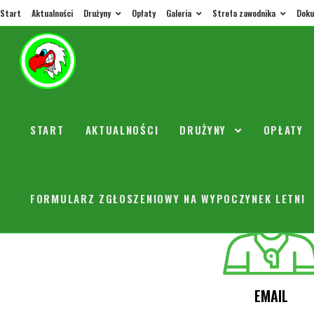
Start
Aktualności
Drużyny
Opłaty
Galeria
Strefa zawodnika
Doku
TRENERZY
START
AKTUALNOŚCI
DRUŻYNY
OPŁATY
TRENER
FORMULARZ ZGŁOSZENIOWY NA WYPOCZYNEK LETNI
EMAIL