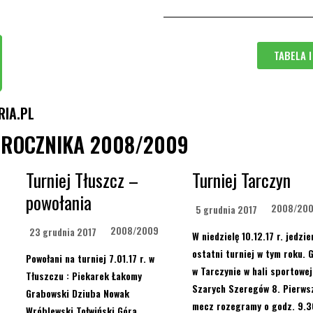
TABELA 
RIA.PL
 ROCZNIKA 2008/2009
Turniej Tłuszcz –
Turniej Tarczyn
powołania
2008/20
5 grudnia 2017
2008/2009
23 grudnia 2017
W niedzielę 10.12.17 r. jedzi
ostatni turniej w tym roku. 
Powołani na turniej 7.01.17 r. w
w Tarczynie w hali sportowej,
Tłuszczu : Piekarek Łakomy
Szarych Szeregów 8. Pierws
Grabowski Dziuba Nowak
mecz rozegramy o godz. 9.3
Wróblewski Tołwiński Góra