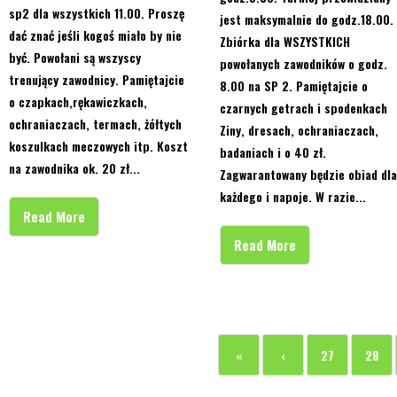
sp2 dla wszystkich 11.00. Proszę
jest maksymalnie do godz.18.00.
dać znać jeśli kogoś miało by nie
Zbiórka dla WSZYSTKICH
być. Powołani są wszyscy
powołanych zawodników o godz.
trenujący zawodnicy. Pamiętajcie
8.00 na SP 2. Pamiętajcie o
o czapkach,rękawiczkach,
czarnych getrach i spodenkach
ochraniaczach, termach, żółtych
Ziny, dresach, ochraniaczach,
koszulkach meczowych itp. Koszt
badaniach i o 40 zł.
na zawodnika ok. 20 zł...
Zagwarantowany będzie obiad dla
każdego i napoje. W razie...
Read More
Read More
«
‹
27
28