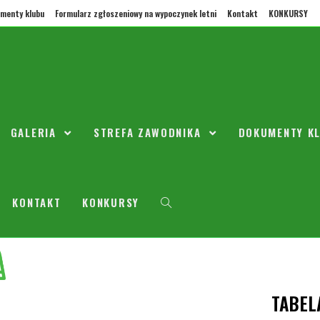
menty klubu
Formularz zgłoszeniowy na wypoczynek letni
Kontakt
KONKURSY
ROCZNIK 2008/2009
GALERIA
STREFA ZAWODNIKA
DOKUMENTY K
KONTAKT
KONKURSY
TABEL