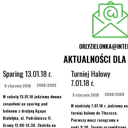
ORLYZIELONKA@INTE
AKTUALNOŚCI DLA
Sparing 13.01.18 r.
Turniej Halowy
7.01.18 r.
2008/2009
9 stycznia 2018
2008/2009
3 stycznia 2018
W sobotę 13.01.18 jedziemy dwoma
zespołami na sparing pod
W niedzielę 7.01.18 r. jedziemy na
balonem z drużyną Agape
turniej halowy do Tłuszcza.
Białołęka, ul. Podróżnicza 11.
Pierwszy mecz rozegramy o
Gramy 12.00-13.30. Zbiórka na
godz.9.30. Turniej przewidziany