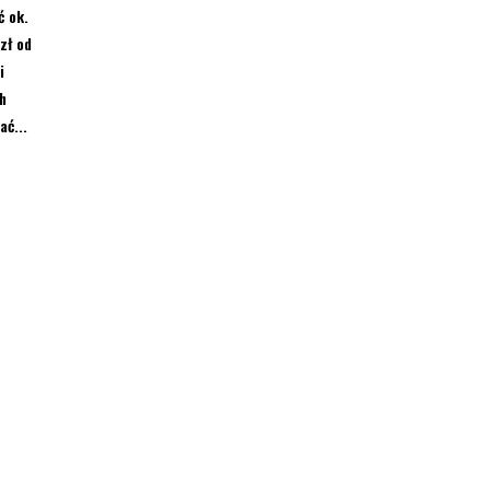
ć ok.
zł od
i
h
ać...