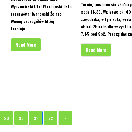
Turniej powinien się skończy
Wyszomirski Ufel Płuodowski lista
godz 14.30. Wpisowe ok. 40 
rezerwowa: Iwanowski Żelazo
zawodnika, w tym soki, woda 
Więcej szczegółów bliżej
obiad. Zbiórka dla wszystkic
turnieju ...
7.45 pod Sp2. Proszę dać zn
Read More
Read More
29
30
31
32
›