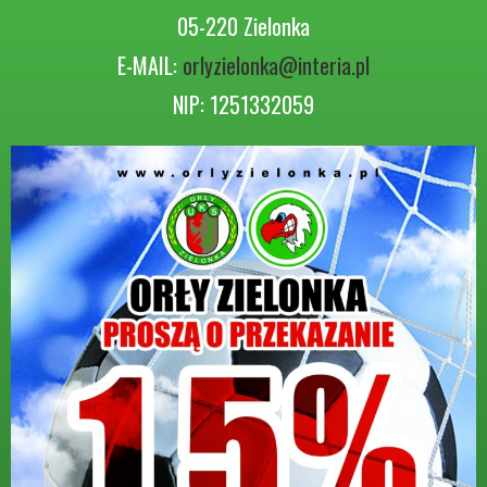
05-220 Zielonka
E-MAIL:
orlyzielonka@interia.pl
NIP: 1251332059