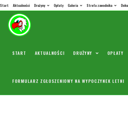
Start
Aktualności
Drużyny
Opłaty
Galeria
Strefa zawodnika
Doku
Powołan
START
AKTUALNOŚCI
DRUŻYNY
OPŁATY
orly
6 paźd
Na strona
FORMULARZ ZGŁOSZENIOWY NA WYPOCZYNEK LETNI