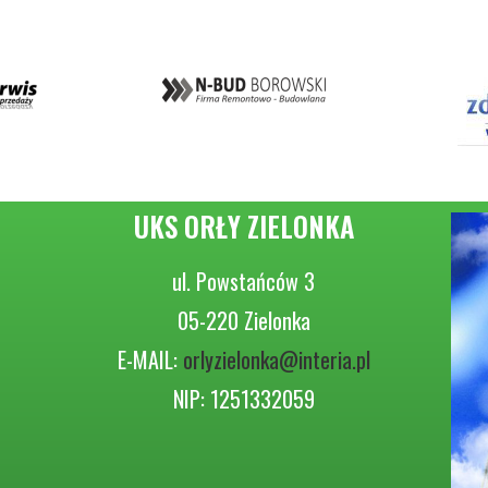
UKS ORŁY ZIELONKA
ul. Powstańców 3
05-220 Zielonka
E-MAIL:
orlyzielonka@interia.pl
NIP: 1251332059