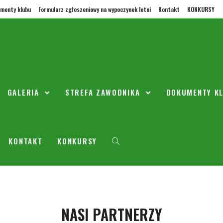
menty klubu
Formularz zgłoszeniowy na wypoczynek letni
Kontakt
KONKURSY
ia na najbliższą kolejkę ligową 
GALERIA
STREFA ZAWODNIKA
DOKUMENTY K
ziernika 2017
Aktualności
ch Seniorów 2005 I i 2005 II rozstały umieszczone po
KONTAKT
KONKURSY
najbliższą kolejkę ligową
NASI PARTNERZY