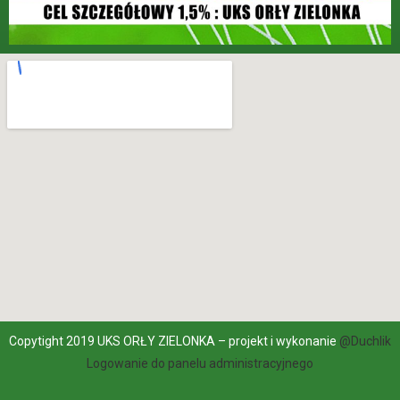
Copytight 2019 UKS ORŁY ZIELONKA – projekt i wykonanie
@Duchlik
Logowanie do panelu administracyjnego