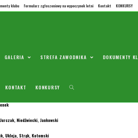
menty klubu
Formularz zgłoszeniowy na wypoczynek letni
Kontakt
KONKURSY
ia na ligę zimową rocznik 2007
GALERIA
STREFA ZAWODNIKA
DOKUMENTY K
topada 2017
2007
ze Ligi Zimowej.
sobotę (02.12.2017r). godzina 15.00, gramy dwa mecze ul. Bialowieska 22
KONTAKT
KONKURSY
henek
 Jurczak, Niedźwiecki, Jankowski
k, Ukleja, Strąk, Kotomski