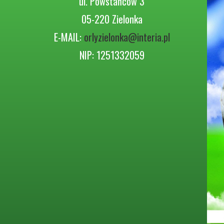
ul. Powstańców 3
05-220 Zielonka
E-MAIL:
orlyzielonka@interia.pl
NIP: 1251332059