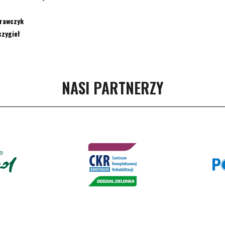
Krawczyk
czygieł
NASI PARTNERZY