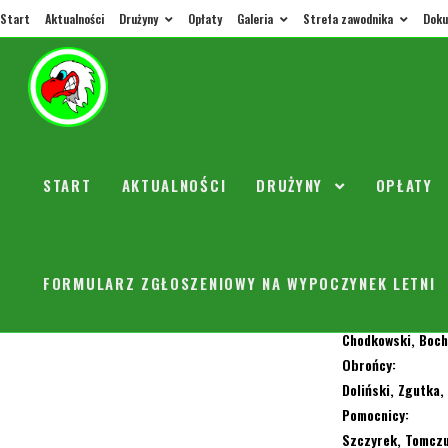
Start
Aktualności
Drużyny
Opłaty
Galeria
Strefa zawodnika
Doku
Powołan
START
AKTUALNOŚCI
DRUŻYNY
OPŁATY
orly
30 lis
Powołania na mec
Spotykamy się w 
FORMULARZ ZGŁOSZENIOWY NA WYPOCZYNEK LETNI
Bramkarze:
Chodkowski, Boc
Obrońcy:
Doliński, Zgutka,
Pomocnicy:
Szczyrek, Tomczu