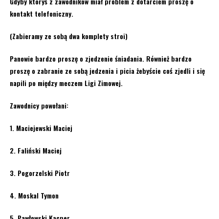
Gdyby któryś z zawodników miał problem z dotarciem proszę o
kontakt telefoniczny.
(Zabieramy ze sobą dwa komplety stroi)
Panowie bardzo proszę o zjedzenie śniadania. Również bardzo
proszę o zabranie ze sobą jedzenia i picia żebyście coś zjedli i się
napili po między meczem Ligi Zimowej.
Zawodnicy powołani:
1. Maciejewski Maciej
2. Faliński Maciej
3. Pogorzelski Piotr
4. Moskal Tymon
5. Pawłowski Kacper