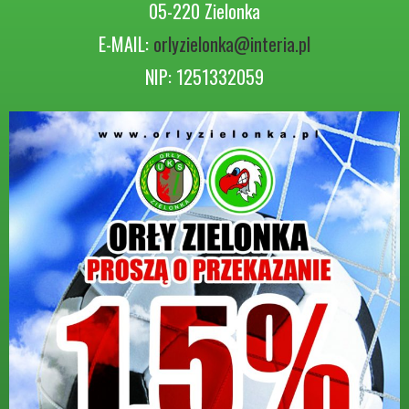
05-220 Zielonka
E-MAIL:
orlyzielonka@interia.pl
NIP: 1251332059