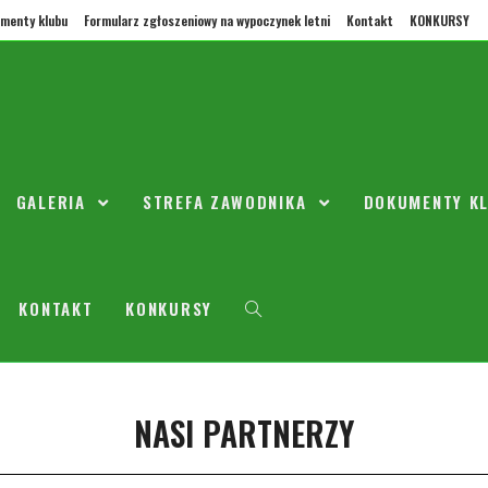
menty klubu
Formularz zgłoszeniowy na wypoczynek letni
Kontakt
KONKURSY
gi majówka
GALERIA
STREFA ZAWODNIKA
DOKUMENTY K
etnia 2018
2008/2009
ania na następny weekend umieszczę jutro wieczorem. Z ostatniej chwili, 
gii! !!!!!!
KONTAKT
KONKURSY
NASI PARTNERZY