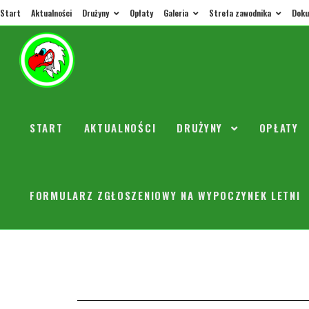
Start
Aktualności
Drużyny
Opłaty
Galeria
Strefa zawodnika
Doku
Trenin
START
AKTUALNOŚCI
DRUŻYNY
OPŁATY
orly
29 kwi
Brawo dobry mecz !!!!! Najbliższy trening obu grup 16.30 w piątek. Powoł
Klubowe Mistrzostwa Polski , które odbędą się na głównej płycie stadionu Le
FORMULARZ ZGŁOSZENIOWY NA WYPOCZYNEK LETNI
Tr. Paweł