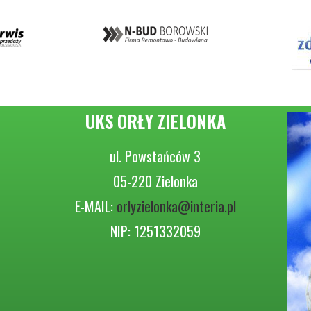
UKS ORŁY ZIELONKA
ul. Powstańców 3
05-220 Zielonka
E-MAIL:
orlyzielonka@interia.pl
NIP: 1251332059