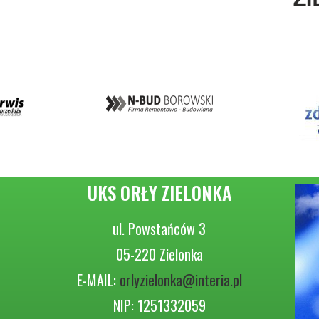
UKS ORŁY ZIELONKA
ul. Powstańców 3
05-220 Zielonka
E-MAIL:
orlyzielonka@interia.pl
NIP: 1251332059