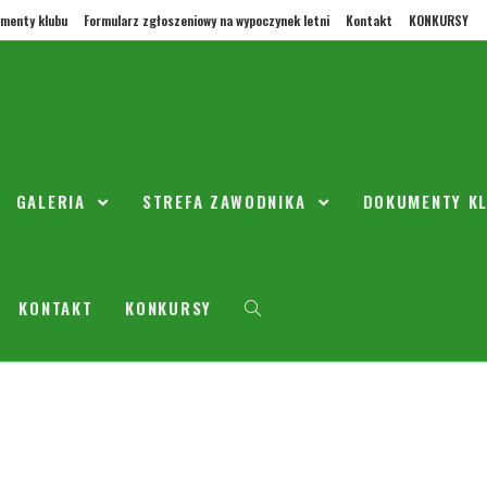
menty klubu
Formularz zgłoszeniowy na wypoczynek letni
Kontakt
KONKURSY
nie Walne Sprawozdawcze
GALERIA
STREFA ZAWODNIKA
DOKUMENTY K
a 2018
Aktualności
stkich członków Uczniowskiego Klubu Sportowego ‚ Orły Zielonka ‚ że w dn
e 20.00 w Sali Widowiskowej w Ośrodku Kultury i Sportu w Zielonce przy ul
KONTAKT
KONKURSY
 spotkanie Walne Sprawozdawcze, na które zapraszamy wszystkich członk