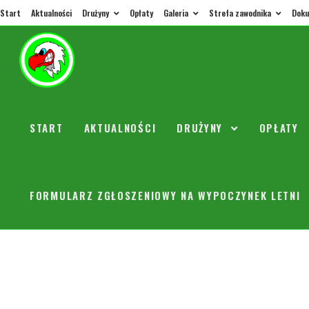
Start
Aktualności
Drużyny
Opłaty
Galeria
Strefa zawodnika
Doku
Spotka
START
AKTUALNOŚCI
DRUŻYNY
OPŁATY
orly
28 maj
Informujemy wszy
(środa) o godzini
FORMULARZ ZGŁOSZENIOWY NA WYPOCZYNEK LETNI
1/3 odbędzie się