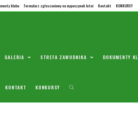
menty klubu
Formularz zgłoszeniowy na wypoczynek letni
Kontakt
KONKURSY
ia 16.06.18
GALERIA
STREFA ZAWODNIKA
DOKUMENTY K
rwca 2018
2008/2009
 powołanych 9.20 na miejscu.
KONTAKT
KONKURSY