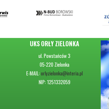
UKS ORŁY ZIELONKA
ul. Powstańców 3
05-220 Zielonka
E-MAIL:
orlyzielonka@interia.pl
NIP: 1251332059