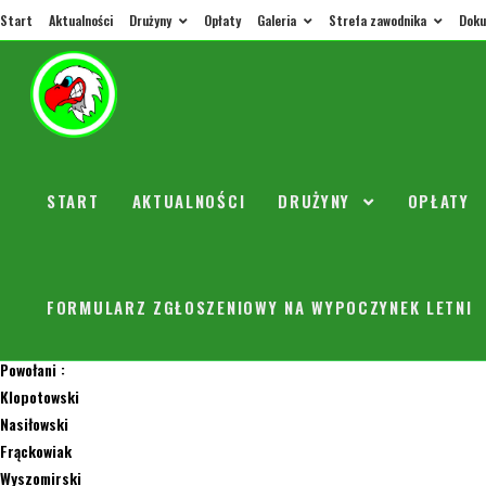
Start
Aktualności
Drużyny
Opłaty
Galeria
Strefa zawodnika
Doku
Powołan
START
AKTUALNOŚCI
DRUŻYNY
OPŁATY
orly
14 cze
W sobotę 16..06.18 r. rozegramy ostatnią kolejkę ligową.
Grupa zielona gra o 10.00 w Markach (wspólna 12) zbiorka dla zawodników
FORMULARZ ZGŁOSZENIOWY NA WYPOCZYNEK LETNI
Obie drużyny grają w żółtych koszulkach.
Powołani :
Klopotowski
Nasiłowski
Frąckowiak
Wyszomirski