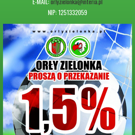
E-MAIL:
orlyzielonka@interia.pl
NIP: 1251332059