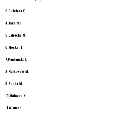
3.Guściora E.
4.Jachim I.
5.Labocha M.
6.Moskal T.
7.Pepłoński I.
8.Rajkowski M.
9.Subda M.
10.Wałczuk K.
11.Wimmer J.