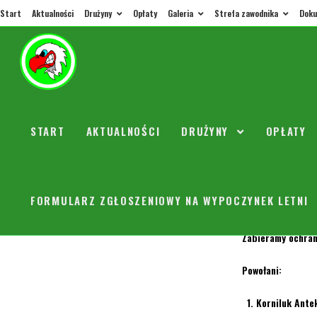
Start
Aktualności
Drużyny
Opłaty
Galeria
Strefa zawodnika
Doku
Junior 
START
AKTUALNOŚCI
DRUŻYNY
OPŁATY
orly
26 paź
W sobotę 27.10 gr
FORMULARZ ZGŁOSZENIOWY NA WYPOCZYNEK LETNI
Mecz o 11 00. Zbi
Zabieramy ochrani
Powołani:
Korniluk Ante