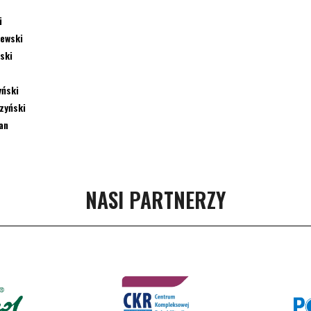
i
ewski
ski
yński
zyński
an
NASI PARTNERZY