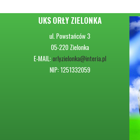
UKS ORŁY ZIELONKA
ul. Powstańców 3
05-220 Zielonka
E-MAIL:
orlyzielonka@interia.pl
NIP: 1251332059