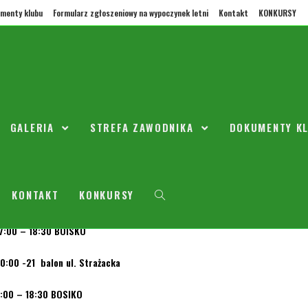
menty klubu
Formularz zgłoszeniowy na wypoczynek letni
Kontakt
KONKURSY
HARMONOGRAM
GALERIA
STREFA ZAWODNIKA
DOKUMENTY K
opada 2018
2005/2006
IMOWY
KONTAKT
KONKURSY
19 Tr – Motoryczny z Tr Jarek ul. Inżynierska budynek technikum
 – 18:30 BOISKO
21 balon ul. Strażacka
 – 18:30 BOSIKO