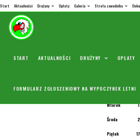
Start
Aktualności
Drużyny
Opłaty
Galeria
Strefa zawodnika
Doku
NOWY 
START
AKTUALNOŚCI
DRUŻYNY
OPŁATY
orly
8 list
HARMONOGRAM Z
FORMULARZ ZGŁOSZENIOWY NA WYPOCZYNEK LETNI
Poniedziałek 18-
Wtorek 17:00
Środa 20:00 -
Piątek 17:00