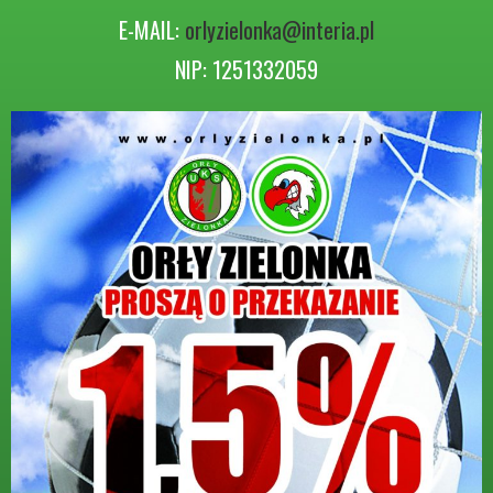
E-MAIL:
orlyzielonka@interia.pl
NIP: 1251332059