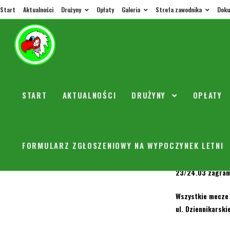
Start
Aktualności
Drużyny
Opłaty
Galeria
Strefa zawodnika
Doku
Mecze 
START
AKTUALNOŚCI
DRUŻYNY
OPŁATY
orly
18 lut
9.03 10:00 Orły 
FORMULARZ ZGŁOSZENIOWY NA WYPOCZYNEK LETNI
16.03 10:00 Orły 
23/24.03 zagramy
Wszystkie mecze 
ul. Dziennikarskie