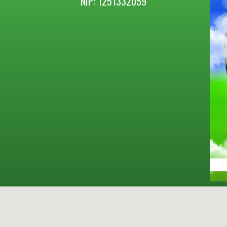
NIP: 1251332059