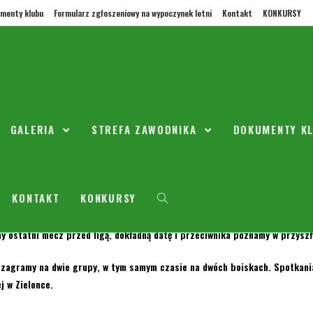
menty klubu
Formularz zgłoszeniowy na wypoczynek letni
Kontakt
KONKURSY
towarzyskie w marcu
GALERIA
STREFA ZAWODNIKA
DOKUMENTY K
ego 2019
2010
– FDA Wieliszew
KONTAKT
KONKURSY
– Victoria Sulejówek
 ostatni mecz przed ligą, dokładną datę i przeciwnika poznamy w przyszł
zagramy na dwie grupy, w tym samym czasie na dwóch boiskach. Spotkania
j w Zielonce.