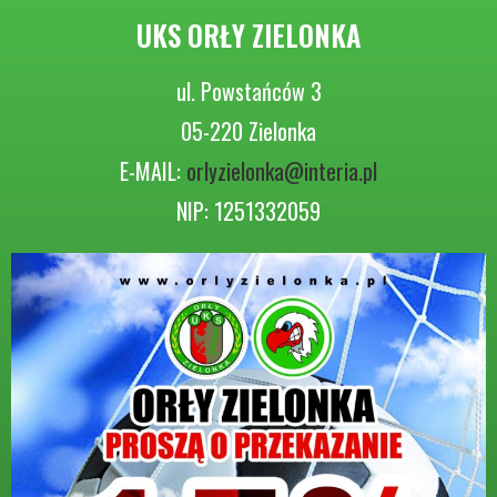
UKS ORŁY ZIELONKA
ul. Powstańców 3
05-220 Zielonka
E-MAIL:
orlyzielonka@interia.pl
NIP: 1251332059