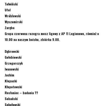
Tołwiński
Ufel
Wróblewski
Wyszomirski
Zaręba
Grupa czerwona rozegra mecz ligowy z AP 11 Legionowo, również o
10.00 na naszym boisku, zbiórka 9.00.
Dąbrowski
Gołebiewski
Grzegorczyk
Iwanowski
Jachim
Klepacki
Kłopotowski
Rosłaniec – badania ??
Sobański
Sokołowski