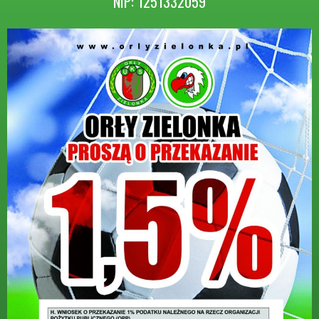
NIP: 1251332059