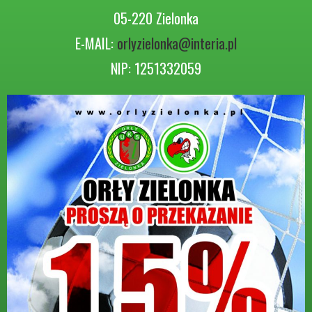
05-220 Zielonka
E-MAIL:
orlyzielonka@interia.pl
NIP: 1251332059