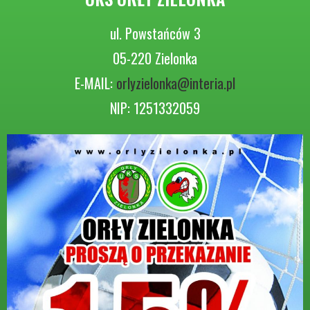
ul. Powstańców 3
05-220 Zielonka
E-MAIL:
orlyzielonka@interia.pl
NIP: 1251332059