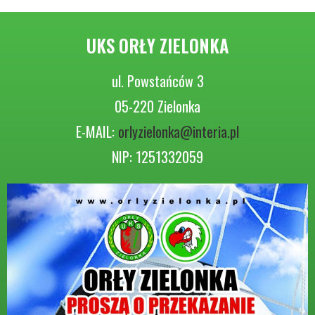
UKS ORŁY ZIELONKA
ul. Powstańców 3
05-220 Zielonka
E-MAIL:
orlyzielonka@interia.pl
NIP: 1251332059