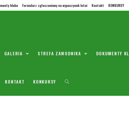
menty klubu
Formularz zgłoszeniowy na wypoczynek letni
Kontakt
KONKURSY
niżej prezentujemy harmonogram zajęć, który obowiązuje w dniach 01 - 17 
GALERIA
STREFA ZAWODNIKA
DOKUMENTY K
KONTAKT
KONKURSY