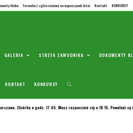
menty klubu
Formularz zgłoszeniowy na wypoczynek letni
Kontakt
KONKURSY
 2 - letnią kadencję. Serdecznie dziękujemy poprzednim władzą za ostatn
GALERIA
STREFA ZAWODNIKA
DOKUMENTY K
acovią Warszawa
KONTAKT
KONKURSY
rszawa. Zbiórka o godz. 17 45. Mecz rozpocznie się o 18 15. Powołani są 