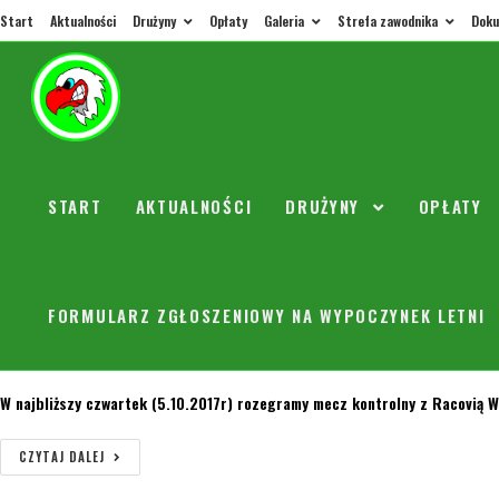
Start
Aktualności
Drużyny
Opłaty
Galeria
Strefa zawodnika
Doku
Nowe władze w klubie !!!
orly
3 października 2017
Aktualności
W dniu 30.09.2017r zostały wybrane nowe władze naszego klubu na kolejną
START
AKTUALNOŚCI
DRUŻYNY
OPŁATY
CZYTAJ DALEJ
Mecz sparingowy w Czwartek z (5.10.17r) R
FORMULARZ ZGŁOSZENIOWY NA WYPOCZYNEK LETNI
orly
3 października 2017
2010
W najbliższy czwartek (5.10.2017r) rozegramy mecz kontrolny z Racovią Wa
CZYTAJ DALEJ