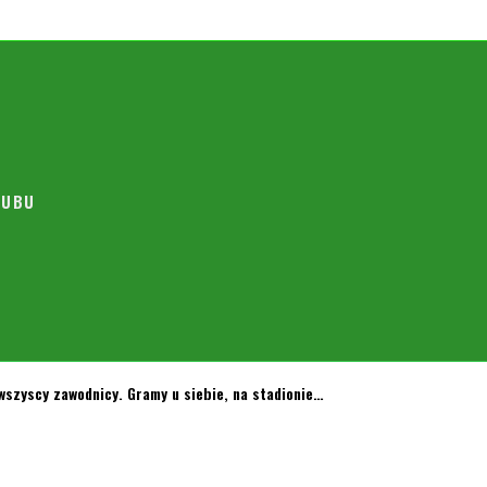
ie lata pracy na rzecz naszych Orzełków. Do Zarządu U.K.S…
LUBU
wszyscy zawodnicy. Gramy u siebie, na stadionie…