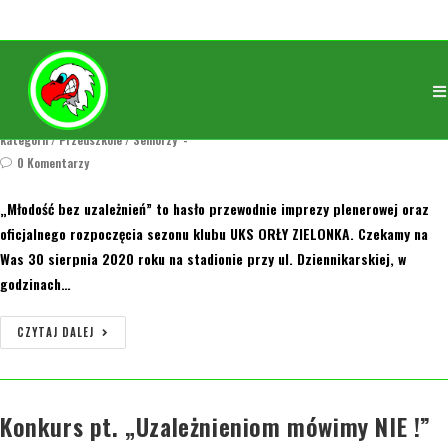
Piknik „Młodość BEZ Uzależnień „
orly
14 sierpnia 2020
2005/2006
/
2007
/
2008/2009
/
2010
/
2011
/
2012
/
2013
/
2014
/
Bez
kategorii
/
Przedszkole
/
Seniorzy
0 Komentarzy
„Młodość bez uzależnień” to hasło przewodnie imprezy plenerowej oraz
oficjalnego rozpoczęcia sezonu klubu UKS ORŁY ZIELONKA. Czekamy na
Was 30 sierpnia 2020 roku na stadionie przy ul. Dziennikarskiej, w
godzinach…
CZYTAJ DALEJ
Konkurs pt. „Uzależnieniom mówimy NIE !”