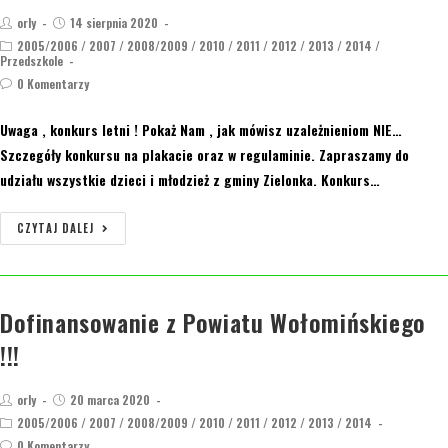
orly
14 sierpnia 2020
2005/2006
/
2007
/
2008/2009
/
2010
/
2011
/
2012
/
2013
/
2014
/
Przedszkole
0 Komentarzy
Uwaga , konkurs letni ! Pokaż Nam , jak mówisz uzależnieniom NIE…
Szczegóły konkursu na plakacie oraz w regulaminie. Zapraszamy do
udziału wszystkie dzieci i młodzież z gminy Zielonka. Konkurs…
CZYTAJ DALEJ
Dofinansowanie z Powiatu Wołomińskiego
!!!
orly
20 marca 2020
2005/2006
/
2007
/
2008/2009
/
2010
/
2011
/
2012
/
2013
/
2014
0 Komentarzy