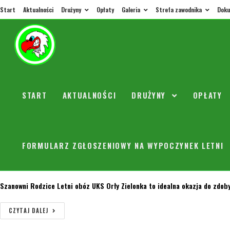
Start
Aktualności
Drużyny
Opłaty
Galeria
Strefa zawodnika
Doku
Majówka 2023 informacja o treningach
orly
27 kwietnia 2023
Bez kategorii
0 Komentarzy
Uczniowski Klub Sportowy Orły Zielonka uprzejmie informuje, że w w dni
START
AKTUALNOŚCI
DRUŻYNY
OPŁATY
CZYTAJ DALEJ
LETNI OBÓZ SPORTOWY 2023
FORMULARZ ZGŁOSZENIOWY NA WYPOCZYNEK LETNI
orly
27 stycznia 2023
Bez kategorii
0 Komentarzy
Szanowni Rodzice Letni obóz UKS Orły Zielonka to idealna okazja do zdob
CZYTAJ DALEJ