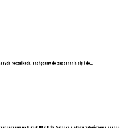
aszych rocznikach, zachęcamy do zapoznania się i do…
 zapraszamy na Piknik UKS Orły Zielonka z okazji zakończenia sezonu