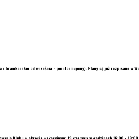
 i bramkarskie od września - poinformujemy). Plany są już rozpisane w W
nowania Klubu w okresie wakacyjnym: 19 czerwca w godzinach 16:00 - 19:00