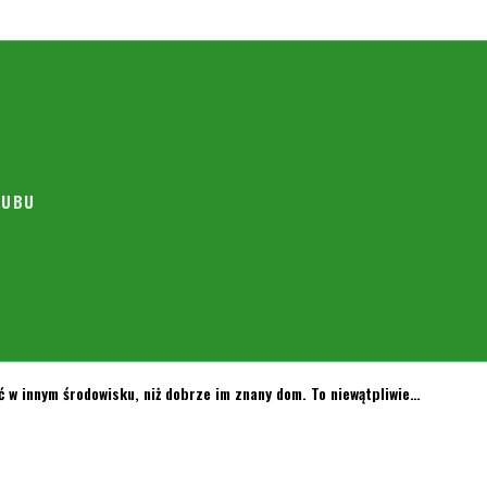
ja zgodnie z obowiązującym harmonogramem zajęć poszczególnych…
LUBU
 w innym środowisku, niż dobrze im znany dom. To niewątpliwie…