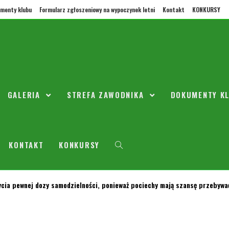
menty klubu
Formularz zgłoszeniowy na wypoczynek letni
Kontakt
KONKURSY
ach 1 - 3 maja wszystkie zajęcia są odwołane. Wracamy do treningów 4 ma
GALERIA
STREFA ZAWODNIKA
DOKUMENTY K
KONTAKT
KONKURSY
ycia pewnej dozy samodzielności, ponieważ pociechy mają szansę przebywać