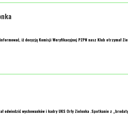
onka
formować, iż decyzją Komisji Weryfikacyjnej PZPN nasz Klub otrzymał Zie
iał odwiedzić wychowanków i kadry UKS Orły Zielonka .Spotkanie z „brodat