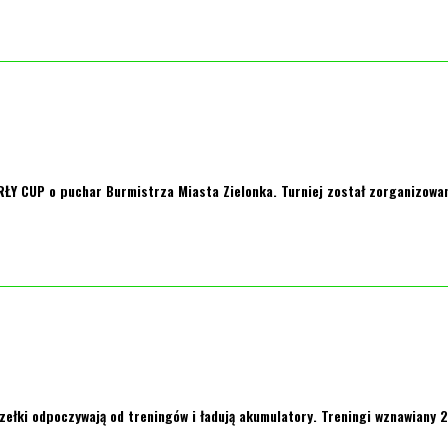
.
j ORŁY CUP o puchar Burmistrza Miasta Zielonka. Turniej został zorganiz
rzełki odpoczywają od treningów i ładują akumulatory. Treningi wznawiany