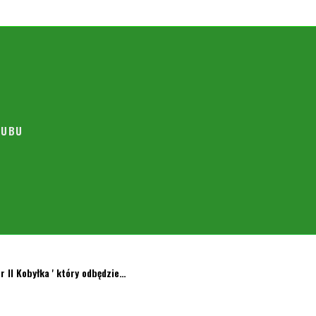
edność Warszawa
skim w Zielonce. Zbiórka o g. 15.00. Zawodnicy powołani: 1.
LUBU
er II Kobyłka ' który odbędzie…