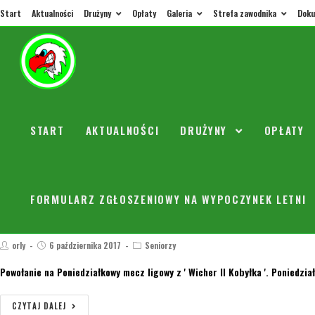
Start
Aktualności
Drużyny
Opłaty
Galeria
Strefa zawodnika
Doku
Zawodnicy powołani na Sobotni (14.10.2017
orly
12 października 2017
Seniorzy
Zawodnicy powołanie na Sobotni(14.10.2017r)mecz sparingowy/towarzyski z 
Kołodziejczyk Wojtek (Br)…
START
AKTUALNOŚCI
DRUŻYNY
OPŁATY
CZYTAJ DALEJ
FORMULARZ ZGŁOSZENIOWY NA WYPOCZYNEK LETNI
Zawodnicy powołani na Poniedziałkowy (9.1
orly
6 października 2017
Seniorzy
Powołanie na Poniedziałkowy mecz ligowy z ' Wicher II Kobyłka '. Poniedział
CZYTAJ DALEJ