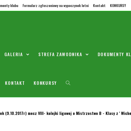
menty klubu
Formularz zgłoszeniowy na wypoczynek letni
Kontakt
KONKURSY
r) mecz sparingowy/towarzyski z drużyną J
drużyną Jedność Warszawa który odbędzie się o g. 16.00 na Stadionie Miej
GALERIA
STREFA ZAWODNIKA
DOKUMENTY K
KONTAKT
KONKURSY
0.2017r) mecz ligowy z Wichrem II Kobyłka
ek (9.10.2017r) mecz VIII- kolejki ligowej o Mistrzostwo B - Klasy z ' Wich