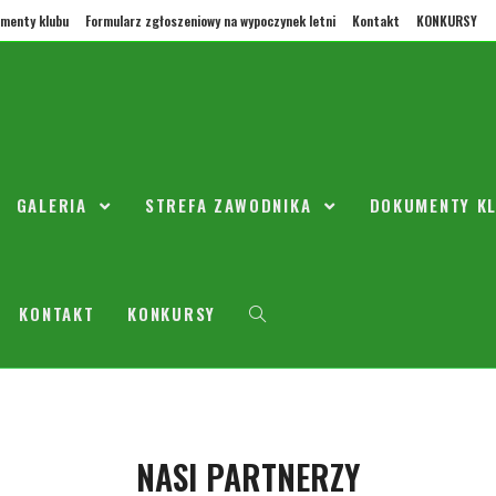
menty klubu
Formularz zgłoszeniowy na wypoczynek letni
Kontakt
KONKURSY
ia na najbliższą kolejkę ligową 
GALERIA
STREFA ZAWODNIKA
DOKUMENTY K
ziernika 2017
Aktualności
ch Seniorów 2005 I i 2005 II rozstały umieszczone po
KONTAKT
KONKURSY
najbliższą kolejkę ligową
NASI PARTNERZY