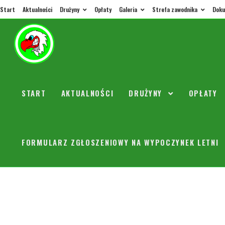
Start
Aktualności
Drużyny
Opłaty
Galeria
Strefa zawodnika
Doku
Powołan
START
AKTUALNOŚCI
DRUŻYNY
OPŁATY
orly
6 paźd
Na strona
FORMULARZ ZGŁOSZENIOWY NA WYPOCZYNEK LETNI