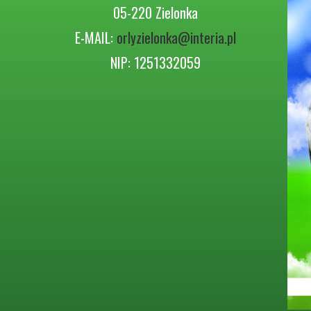
05-220 Zielonka
E-MAIL:
orlyzielonka@interia.pl
NIP: 1251332059