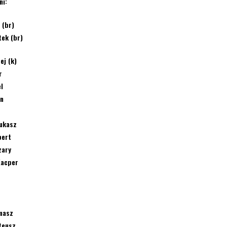
ni:
 (br)
tek (br)
ej (k)
r
l
in
ukasz
bert
zary
Kacper
masz
teusz