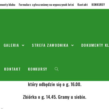
menty klubu
Formularz zgłoszeniowy na wypoczynek letni
Kontakt
KONKURSY
cy powołani na Sobotni (4.11.20
II’ kolejki ligowej z Rządzą Zału
GALERIA
STREFA ZAWODNIKA
DOKUMENTY K
opada 2017
Seniorzy
KONTAKT
KONKURSY
Powołanie na Sobotni mecz ligowy z Rządzą Załubice.
2017r) mecz XII- kolejki ligowej o Mistrzostwo B – Klasy z R
który odbędzie się o g. 16.00.
Zbiórka o g. 14.45. Gramy u siebie.