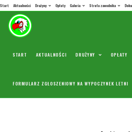
Start
Aktualności
Drużyny
Opłaty
Galeria
Strefa zawodnika
Doku
Zawodni
mecz 'X
START
AKTUALNOŚCI
DRUŻYNY
OPŁATY
orly
3 list
FORMULARZ ZGŁOSZENIOWY NA WYPOCZYNEK LETNI
Sobota (4.11.