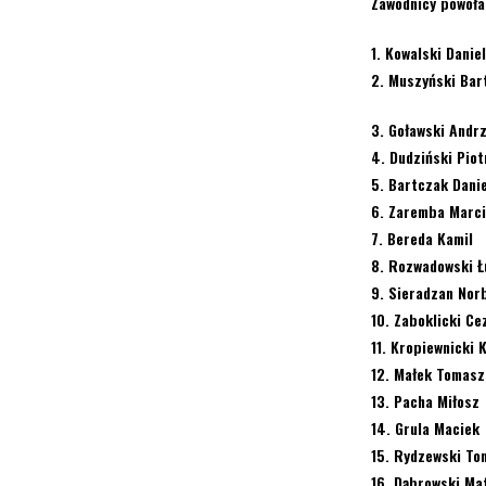
Zawodnicy powoła
1. Kowalski Daniel
2. Muszyński Bar
3. Goławski Andrz
4. Dudziński Piot
5. Bartczak Danie
6. Zaremba Marc
7. Bereda Kamil
8. Rozwadowski Ł
9. Sieradzan Nor
10. Zaboklicki Ce
11. Kropiewnicki 
12. Małek Tomasz
13. Pacha Miłosz
14. Grula Maciek
15. Rydzewski To
16. Dąbrowski Ma