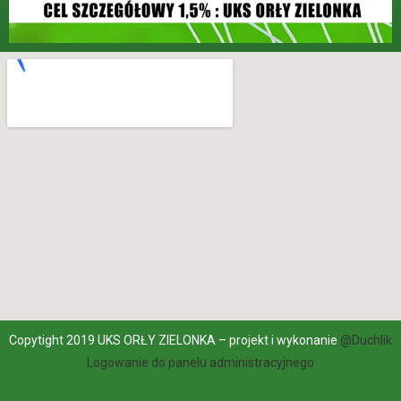
Copytight 2019 UKS ORŁY ZIELONKA – projekt i wykonanie
@Duchlik
Logowanie do panelu administracyjnego