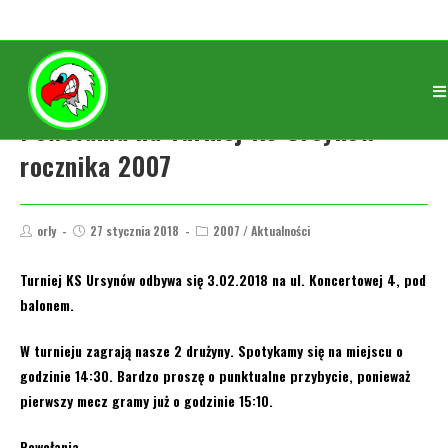
Powołania na Turniej KS Ursynów
rocznika 2007
orly
27 stycznia 2018
2007
/
Aktualności
Turniej KS Ursynów
odbywa się
3.02.2018
na
ul. Koncertowej 4
, pod
balonem.
W turnieju zagrają nasze 2 drużyny. Spotykamy się na miejscu o
godzinie
14:30
. Bardzo proszę o punktualne przybycie, ponieważ
pierwszy mecz gramy już o godzinie 15:10.
Powołania