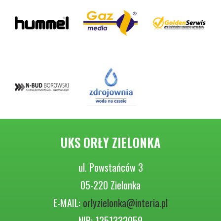
UKS ORŁY ZIELONKA
ul. Powstańców 3
05-220 Zielonka
E-MAIL:
orlyzielonka@interia.pl
NIP: 1251332059