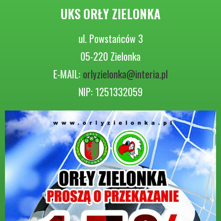
UKS ORŁY ZIELONKA
ul. Powstańców 3
05-220 Zielonka
E-MAIL:
orlyzielonka@interia.pl
NIP: 1251332059