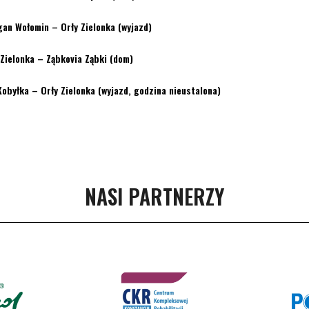
gan Wołomin – Orły Zielonka (wyjazd)
Zielonka – Ząbkovia Ząbki (dom)
Kobyłka – Orły Zielonka (wyjazd, godzina nieustalona)
NASI PARTNERZY