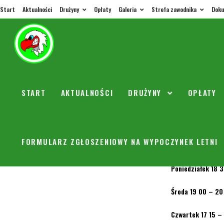
Start
Aktualności
Drużyny
Opłaty
Galeria
Strefa zawodnika
Doku
Plan tr
wrześn
START
AKTUALNOŚCI
DRUŻYNY
OPŁATY
orly
1 wrze
FORMULARZ ZGŁOSZENIOWY NA WYPOCZYNEK LETNI
Nowy plan trenin
Poniedziałek 18 
Środa 19 00 – 20
Czwartek 17 15 –