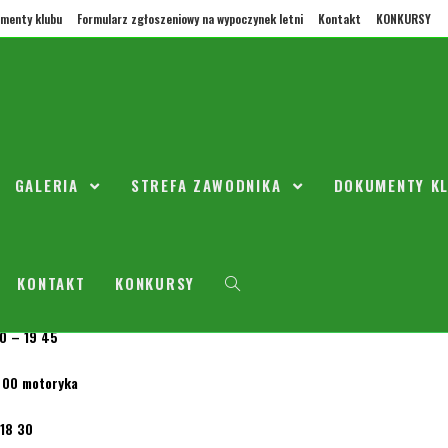
menty klubu
Formularz zgłoszeniowy na wypoczynek letni
Kontakt
KONKURSY
eningowy od 10 września i mecz
iu
GALERIA
STREFA ZAWODNIKA
DOKUMENTY K
śnia 2018
2010
KONTAKT
KONKURSY
gowy:
30 – 19 45
 00 motoryka
 18 30