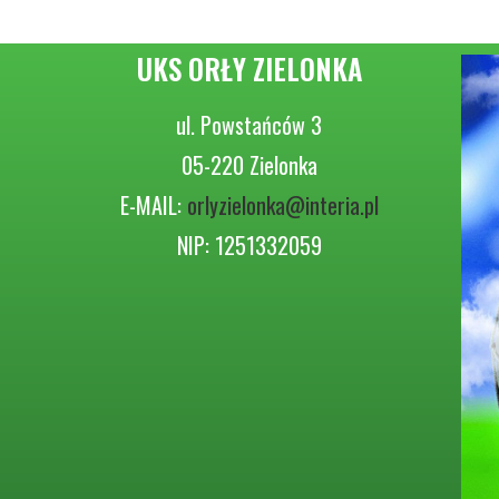
UKS ORŁY ZIELONKA
ul. Powstańców 3
05-220 Zielonka
E-MAIL:
orlyzielonka@interia.pl
NIP: 1251332059