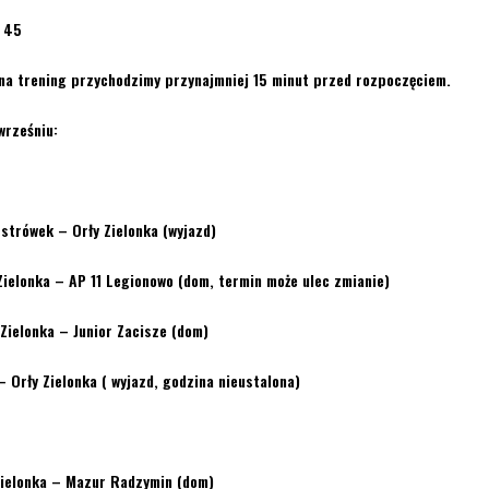
9 45
na trening przychodzimy przynajmniej 15 minut przed rozpoczęciem.
wrześniu:
strówek – Orły Zielonka (wyjazd)
Zielonka – AP 11 Legionowo (dom, termin może ulec zmianie)
Zielonka – Junior Zacisze (dom)
– Orły Zielonka ( wyjazd, godzina nieustalona)
Zielonka – Mazur Radzymin (dom)