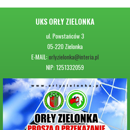
UKS ORŁY ZIELONKA
ul. Powstańców 3
05-220 Zielonka
E-MAIL:
orlyzielonka@interia.pl
NIP: 1251332059