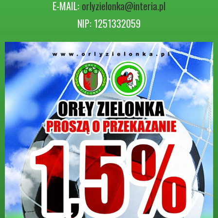
E-MAIL:
orlyzielonka@interia.pl
NIP: 1251332059