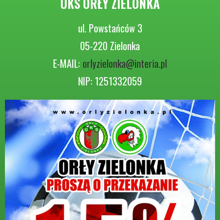
UKS ORŁY ZIELONKA
ul. Powstańców 3
05-220 Zielonka
E-MAIL:
orlyzielonka@interia.pl
NIP: 1251332059