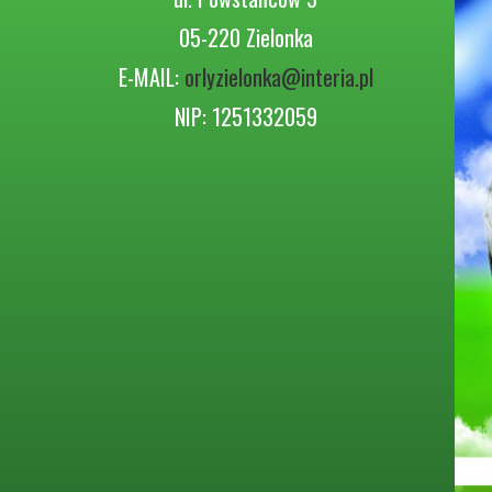
05-220 Zielonka
E-MAIL:
orlyzielonka@interia.pl
NIP: 1251332059