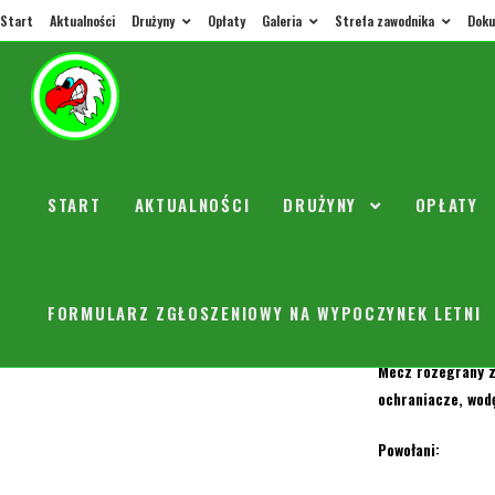
Start
Aktualności
Drużyny
Opłaty
Galeria
Strefa zawodnika
Doku
Orły –
START
AKTUALNOŚCI
DRUŻYNY
OPŁATY
orly
20 lut
W najbliższą sob
FORMULARZ ZGŁOSZENIOWY NA WYPOCZYNEK LETNI
Zbiórka 11 00 prz
Mecz rozegrany z
ochraniacze, wodę
Powołani: