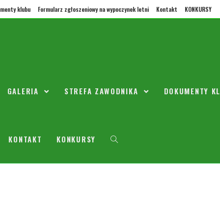
menty klubu
Formularz zgłoszeniowy na wypoczynek letni
Kontakt
KONKURSY
 w Radości 24.02
GALERIA
STREFA ZAWODNIKA
DOKUMENTY K
ego 2019
2010
my turniej w Radości, przy ul. Bajkowej 17/21.
KONTAKT
KONKURSY
erwszy mecz 9:30
 gry na hali, legitymację, wodę i 40zł.