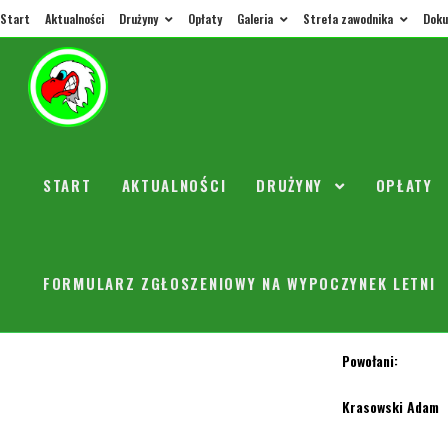
Start
Aktualności
Drużyny
Opłaty
Galeria
Strefa zawodnika
Doku
Turniej
START
AKTUALNOŚCI
DRUŻYNY
OPŁATY
orly
20 lut
W niedzielę zagra
FORMULARZ ZGŁOSZENIOWY NA WYPOCZYNEK LETNI
Zbiórka 8:45. Pi
Zabieramy buty do
Powołani:
Krasowski Adam