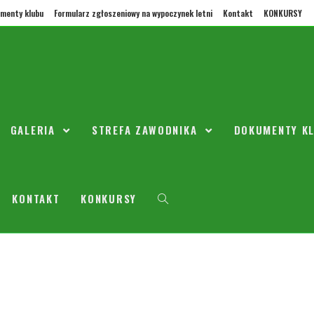
menty klubu
Formularz zgłoszeniowy na wypoczynek letni
Kontakt
KONKURSY
ORŁY ZIELONKA
wadził Standardy Ochrony Małoletnich, zgodnie z Ustawą z dnia 28 lipca 
GALERIA
STREFA ZAWODNIKA
DOKUMENTY K
KONTAKT
KONKURSY