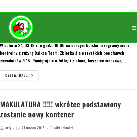
Mecz Springowy 24.03.18
orly
21 marca 2018
2008/2009
W sobotę 24.03.18 r. o godz. 10.00 na naszym boisku rozegramy mecz
kontrolny z rużyną Balkan Team. Zbiórka dla wszystkich powołanych
zawodników 9.15. Pamiętajcie o żółtej i zielonej koszulce meczowej.…
CZYTAJ DALEJ
MAKULATURA !!!!! wkrótce podstawiony
zostanie nowy kontener
orly
21 marca 2018
Aktualności