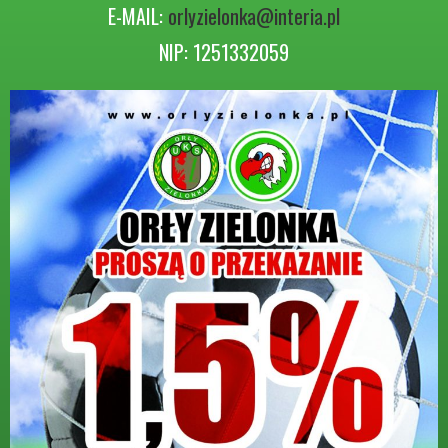
E-MAIL:
orlyzielonka@interia.pl
NIP: 1251332059