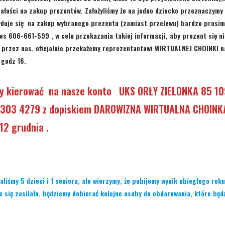
łości na zakup prezentów. Założyliśmy że na jedno dziecko przeznaczymy o
yduje się na zakup wybranego prezentu (zamiast przelewu) bardzo prosim
es 606-661-599 , w celu przekazania takiej informacji, aby prezent się ni
 przez nas, oficjalnie przekażemy reprezentantowi WIRTUALNEJ CHOINKI na
 godz 16.
ży kierować na nasze konto UKS ORŁY ZIELONKA
85 1
4303 4279
z dopiskiem DAROWIZNA WIRTUALNA CHOINKA
12 grudnia .
liśmy 5 dzieci i 1 seniora, ale wierzymy, że pobijemy wynik ubiegłego roku
e się zasilało, będziemy dobierać kolejne osoby do obdarowania, które bę