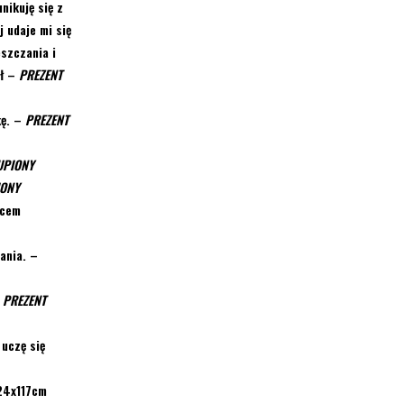
nikuję się z
j udaje mi się
szczania i
ł –
PREZENT
kę.
–
PREZENT
UPIONY
IONY
pcem
wania.
–
–
PREZENT
 uczę się
124x117cm