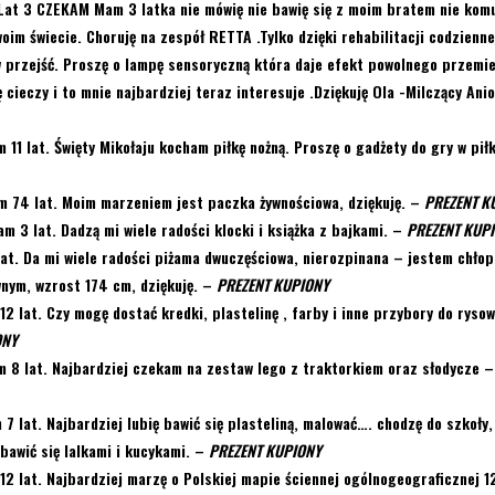
Lat 3 CZEKAM Mam 3 latka nie mówię nie bawię się z moim bratem nie komu
woim świecie. Choruję na zespół RETTA .Tylko dzięki rehabilitacji codzienne
 przejść. Proszę o lampę sensoryczną która daje efekt powolnego przemie
 cieczy i to mnie najbardziej teraz interesuje .Dziękuję Ola -Milczący Anio
 11 lat. Święty Mikołaju kocham piłkę nożną. Proszę o gadżety do gry w pił
 74 lat. Moim marzeniem jest paczka żywnościowa, dziękuję.
–
PREZENT K
m 3 lat. Dadzą mi wiele radości klocki i książka z bajkami.
–
PREZENT KUP
at. Da mi wiele radości piżama dwuczęściowa, nierozpinana – jestem chło
nym, wzrost 174 cm, dziękuję.
–
PREZENT KUPIONY
2 lat. Czy mogę dostać kredki, plastelinę , farby i inne przybory do ryso
ONY
 8 lat. Najbardziej czekam na zestaw lego z traktorkiem oraz słodycze
7 lat. Najbardziej lubię bawić się plasteliną, malować…. chodzę do szkoły,
ę bawić się lalkami i kucykami.
–
PREZENT KUPIONY
2 lat. Najbardziej marzę o Polskiej mapie ściennej ogólnogeograficznej 