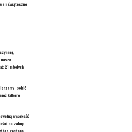
wali świąteczne
czynnej,
a nasze
aż 21
młodych
amierzamy pobić
ież kilkoro
rowolną wysokość
ości na zakup
które zostaną