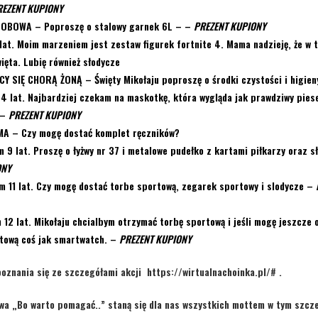
REZENT KUPIONY
OSOBOWA
– Poproszę o stalowy garnek 6L –
–
PREZENT KUPIONY
lat. Moim marzeniem jest zestaw figurek fortnite 4. Mama nadzieję, że w 
ięta. Lubię również słodycze
CY SIĘ CHORĄ ŻONĄ
– Święty Mikołaju poproszę o środki czystości i higien
 lat. Najbardziej czekam na maskotkę, która wygląda jak prawdziwy piese
–
PREZENT KUPIONY
MA –
Czy mogę dostać komplet ręczników?
 9 lat. Proszę o łyżwy nr 37 i metalowe pudełko z kartami piłkarzy oraz 
ONY
 11 lat. Czy mogę dostać torbe sportową, zegarek sportowy i slodycze
–
12 lat. Mikołaju chcialbym otrzymać torbę sportową i jeśli mogę jeszcze o
tową coś jak smartwatch.
–
PREZENT KUPIONY
oznania się ze szczegółami akcji
https://wirtualnachoinka.pl/#
.
owa
„Bo warto pomagać..”
staną się dla nas wszystkich mottem w tym szcz