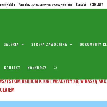
menty klubu
Formularz zgłoszeniowy na wypoczynek letni
Kontakt
KONKURSY
ALNA CHOINKA
GALERIA
STREFA ZAWODNIKA
DOKUMENTY K
topada 2019
07
/
2008/2009
/
2010
/
2011
/
2012
/
2013
/
Aktualności
/
Przedszkole
/
Seniorzy
 13-12-2019
KONTAKT
KONKURSY
WSZYSTKIM OSOBOM KTÓRE WŁACZYŁY SIĘ W NASZĄ AKCJ
KOŁAJEM