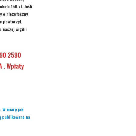
koło 150 zł. Jeśli
y o niezwłoczny
e powtórzył.
 naszej wigilii
090 2590
 . Wpłaty
. W miarę jak
dą publikowane na