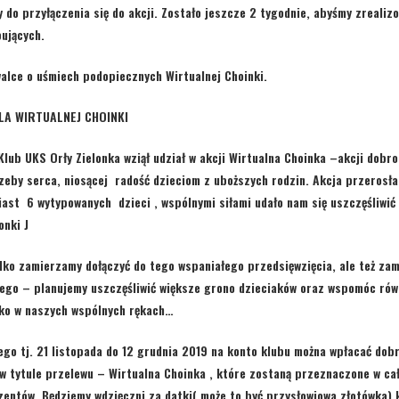
do przyłączenia się do akcji. Zostało jeszcze 2 tygodnie, abyśmy zrealizo
ujących.
walce o uśmiech podopiecznych Wirtualnej Choinki.
LA WIRTUALNEJ CHOINKI
lub UKS Orły Zielonka wziął udział w akcji
Wirtualna Choinka –
akcji dobro
zeby serca, niosącej radość dzieciom z uboższych rodzin. Akcja przerosł
miast
6 wytypowanych
dzieci , wspólnymi siłami udało nam się uszczęśliwić
onki J
ylko zamierzamy dołączyć do tego wspaniałego przedsięwzięcia, ale też z
łego –
planujemy uszczęśliwić większe grono dzieciaków oraz wspomóc równ
ko w naszych wspólnych rękach…
ego tj. 21 listopada do 12 grudnia 2019 na konto klubu można wpłacać dob
 w tytule przelewu – Wirtualna Choinka , które zostaną
przeznaczone w cał
zentów.
Będziemy wdzięczni za datki( może to być przysłowiowa złotówka),