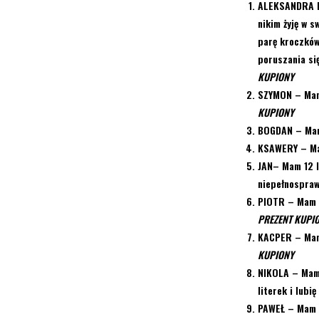
ALEKSANDRA
nikim żyję w s
parę kroczków
poruszania się
KUPIONY
SZYMON
– Mam
KUPIONY
BOGDAN
– Mam
KSAWERY
– Ma
JAN
– Mam 12 l
niepełnospraw
PIOTR
– Mam 1
PREZENT KUPI
KACPER –
Mam
KUPIONY
NIKOLA
– Mam 
literek i lubi
PAWEŁ –
Mam 1