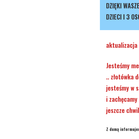
DZIĘKI WASZ
DZIECI I 3 O
aktualizacja
Jesteśmy meg
.. złotówka d
jesteśmy w s
i zachęcamy 
jeszcze chwi
Z dumą informuje