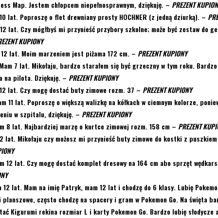
ess Map. Jestem chłopcem niepełnosprawnym, dziękuję.
–
PREZENT KUPIO
0 lat. Poproszę o flet drewniany prosty HOCHNER (z jedną dziurką). –
PRE
2 lat. Czy mógłbyś mi przynieść przybory szkolne; może być zestaw do ge
REZENT KUPIONY
2 lat. Moim marzeniem jest piżama 172 cm.
–
PREZENT KUPIONY
Mam 7 lat. Mikołaju, bardzo starałem się być grzeczny w tym roku. Bardzo
a na pilota. Dziękuję.
–
PREZENT KUPIONY
2 lat. Czy mogę dostać buty zimowe rozm. 37
–
PREZENT KUPIONY
m 11 lat. Poproszę o większą walizkę na kółkach w ciemnym kolorze, ponie
eniu w szpitalu, dziękuję.
–
PREZENT KUPIONY
 8 lat. Najbardziej marzę o kurtce zimowej rozm. 158 cm
–
PREZENT KUPI
2 lat. Mikołaju czy możesz mi przynieść buty zimowe do kostki z puszkiem
PIONY
m 12 lat. Czy mogę dostać komplet dresowy na 164 cm abo sprzęt wędkars
ONY
12 lat. Mam na imię Patryk, mam 12 lat i chodzę do 6 klasy. Lubię Pokemo
 planszowe, często chodzę na spacery i gram w Pokemon Go. Na święta ba
tać Kigurumi rekina rozmiar L i karty Pokemon Go. Bardzo lubię słodycze a