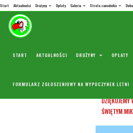
Start
Aktualności
Drużyny
Opłaty
Galeria
Strefa zawodnika
Doku
WIRTU
START
AKTUALNOŚCI
DRUŻYNY
OPŁATY
orly
21 lis
2005/2006
/
20
aktualizacja
FORMULARZ ZGŁOSZENIOWY NA WYPOCZYNEK LETNI
DZIĘKUJEMY 
ŚWIĘTYM MI