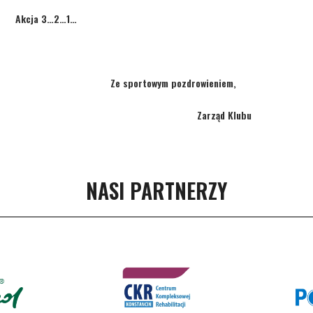
 3…2…1…
rtowym pozdrowieniem,
rząd Klubu
NASI PARTNERZY