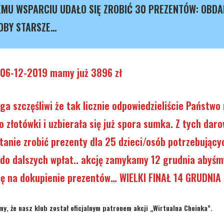
EMU WSPARCIU UDAŁO SIĘ ZROBIĆ 30 PREZENTÓW: OBDA
SOBY STARSZE…
 06-12-2019 mamy już 3896 zł
a szczęśliwi że tak licznie odpowiedzieliście Państwo 
o złotówki i uzbierała się już spora sumka. Z tych daro
tanie zrobić prezenty dla 25 dzieci/osób potrzebując
do dalszych wpłat.. akcję zamykamy 12 grudnia abyśm
lę na dokupienie prezentów… WIELKI FINAŁ 14 GRUDNIA
my, że nasz
klub został oficjalnym patronem akcji „Wirtualna Choinka”
.