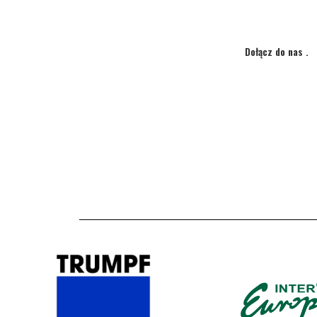
Akcja
Dołącz do nas .
Ze spo
Za