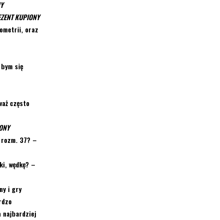
NY
ZENT KUPIONY
ometrii, oraz
 bym się
waż często
ONY
 rozm. 37? –
ki, wędkę?
–
ny i gry
rdzo
 najbardziej