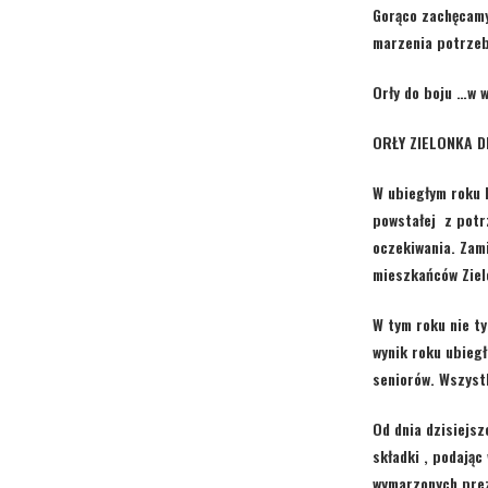
Gorąco zachęcamy 
marzenia potrzeb
Orły do boju …w 
ORŁY ZIELONKA D
W ubiegłym roku K
powstałej z potr
oczekiwania. Za
mieszkańców Ziel
W tym roku nie t
wynik roku ubieg
seniorów. Wszyst
Od dnia dzisiejsz
składki , podając
wymarzonych pre