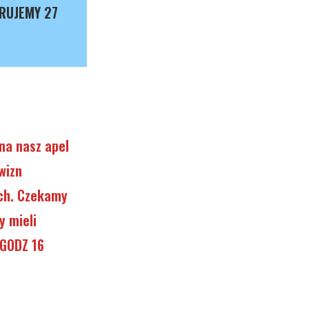
RUJEMY 27
na nasz apel
wizn
ych. Czekamy
y mieli
 GODZ 16