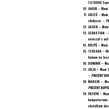
1:570000 Expr
JAKUB
– Mam 1
GRZEŚ –
Mam 1
słodycze.
–
P
JASIEK –
Mam 1
SEBASTIAN –
ucieszył z aut
KRZYŚ –
Mam 1
TERESKA
– Ma
bywam na lecz
DOMINIK –
Mam
JULIA
– Mam 1
–
PREZENT KU
MARCIN –
Ma
PREZENT KUPI
PATRYK –
Mam 
komputerowe i
chciałbym dos