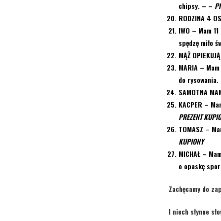
chipsy. –
–
P
RODZINA 4 
IWO
– Mam 11 
spędzę miło św
MĄŻ OPIEKUJĄ
MARIA –
Mam 4
do rysowania.
SAMOTNA MA
KACPER –
Mam
PREZENT KUPI
TOMASZ –
Mam
KUPIONY
MICHAŁ –
Mam 
o opaskę spor
Zachęcamy do zap
I niech słynne sł