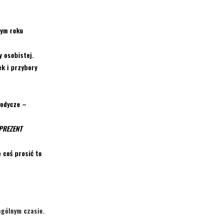
tym roku
y osobistej.
k i przybory
słodycze
–
PREZENT
 coś prosić to
ególnym czasie.