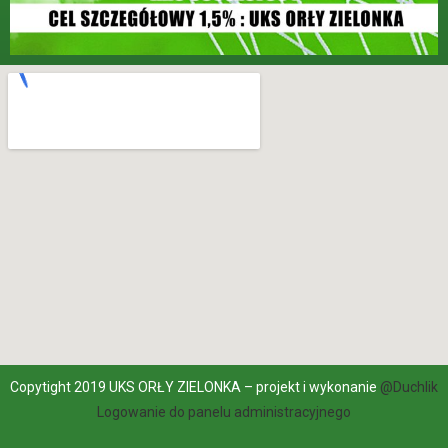
Copytight 2019 UKS ORŁY ZIELONKA – projekt i wykonanie
@Duchlik
Logowanie do panelu administracyjnego