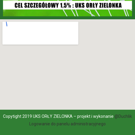
Copytight 2019 UKS ORŁY ZIELONKA – projekt i wykonanie
@Duchlik
Logowanie do panelu administracyjnego