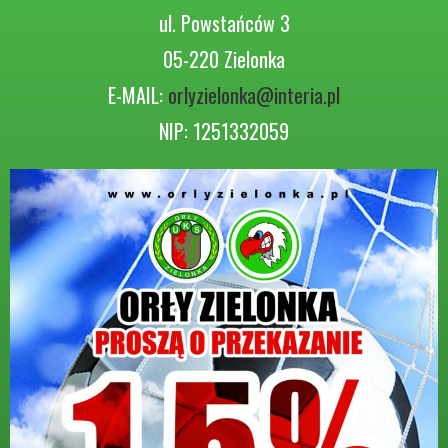
ul. Powstańców 3
05-220 Zielonka
E-MAIL:
orlyzielonka@interia.pl
NIP: 1251332059