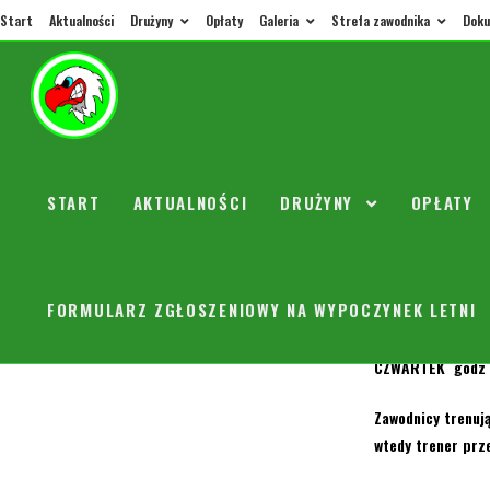
Start
Aktualności
Drużyny
Opłaty
Galeria
Strefa zawodnika
Doku
Przeds
START
AKTUALNOŚCI
DRUŻYNY
OPŁATY
orly
26 lut
TRENINGI ZIMOW
FORMULARZ ZGŁOSZENIOWY NA WYPOCZYNEK LETNI
ŚRODA – godz 18:
CZWARTEK godz 19
Zawodnicy trenuj
wtedy trener prz