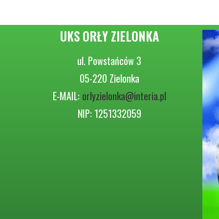
UKS ORŁY ZIELONKA
ul. Powstańców 3
05-220 Zielonka
E-MAIL:
orlyzielonka@interia.pl
NIP: 1251332059