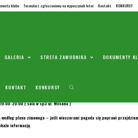
menty klubu
Formularz zgłoszeniowy na wypoczynek letni
Kontakt
KONKURSY
zkola – harmonogram treningów
GALERIA
STREFA ZAWODNIKA
DOKUMENTY K
ego 2020
Przedszkole
0 Komentarzy
E
KONTAKT
KONKURSY
45-19:45 ( mała sala sp2 ul. Powstańców)
:00-20:00 ( sala w sp3 ul. Wilsona )
ą według planu zimowego – jeśli wieczorami pogoda się poprawi przejdzie
ekaże informację.