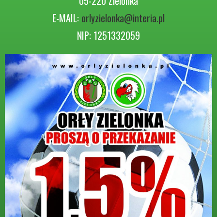
05-220 Zielonka
E-MAIL:
orlyzielonka@interia.pl
NIP: 1251332059